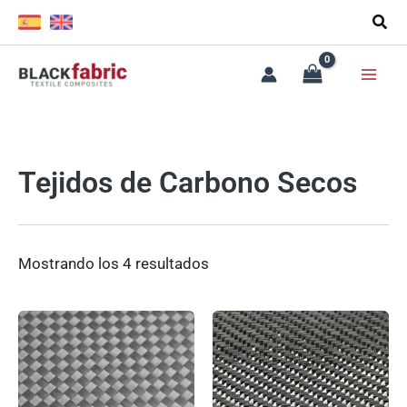
Ir
al
contenido
Tejidos de Carbono Secos
Mostrando los 4 resultados
Este
Es
producto
pr
tiene
ti
múltiples
mú
variantes.
va