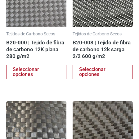
Las
La
opciones
op
se
se
pueden
pu
elegir
ele
Tejidos de Carbono Secos
Tejidos de Carbono Secos
en
en
B20-000 | Tejido de fibra
B20-008 | Tejido de fibra
la
la
de carbono 12K plana
de carbono 12k sarga
página
pá
280 g/m2
2/2 600 g/m2
de
de
producto
pr
Seleccionar
Seleccionar
opciones
opciones
Este
Es
producto
pr
tiene
ti
múltiples
mú
variantes.
va
Las
La