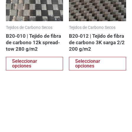
opciones
op
se
se
pueden
pu
elegir
ele
Tejidos de Carbono Secos
Tejidos de Carbono Secos
en
en
B20-010 | Tejido de fibra
B20-012 | Tejido de fibra
la
la
de carbono 12k spread-
de carbono 3K sarga 2/2
página
pá
tow 280 g/m2
200 g/m2
de
de
producto
pr
Seleccionar
Seleccionar
opciones
opciones