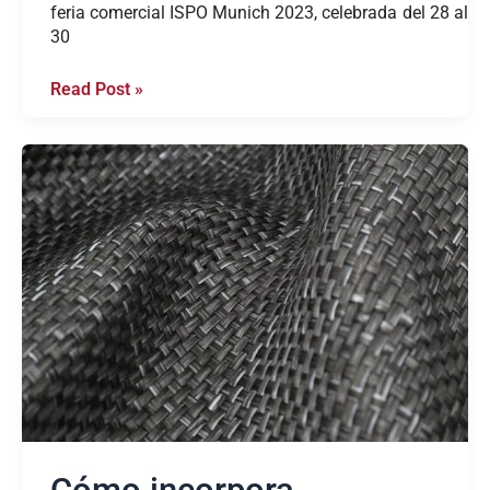
feria comercial ISPO Munich 2023, celebrada del 28 al
30
Read Post »
Cómo
incorpora
Blackfabric
la
resina
termoplástica
en
los
tejidos?