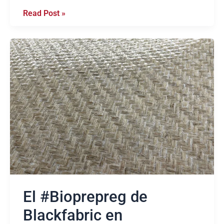
Read Post »
El
#Bioprepreg
de
Blackfabric
en
EuroBoosTEX.
El #Bioprepreg de
Blackfabric en