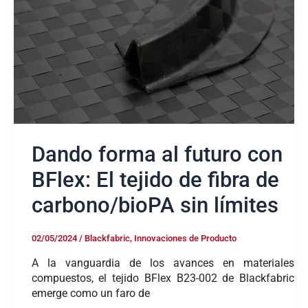
con
BFlex:
El
tejido
de
fibra
de
carbono/bioPA
sin
límites
Dando forma al futuro con
BFlex: El tejido de fibra de
carbono/bioPA sin límites
02/05/2024
/
Blackfabric
,
Innovaciones de Producto
A la vanguardia de los avances en materiales
compuestos, el tejido BFlex B23-002 de Blackfabric
emerge como un faro de