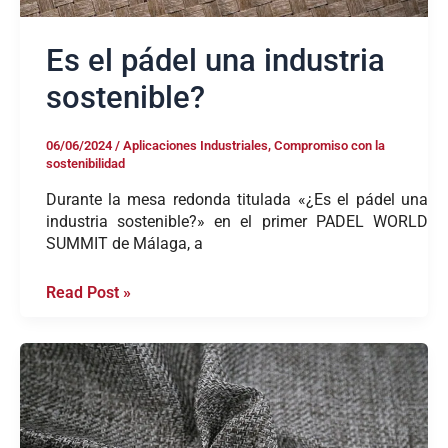
Es el pádel una industria
sostenible?
06/06/2024
/
Aplicaciones Industriales
,
Compromiso con la
sostenibilidad
Durante la mesa redonda titulada «¿Es el pádel una
industria sostenible?» en el primer PADEL WORLD
SUMMIT de Málaga, a
Read Post »
Innovación
en
composites
termoplásticos
sostenibles