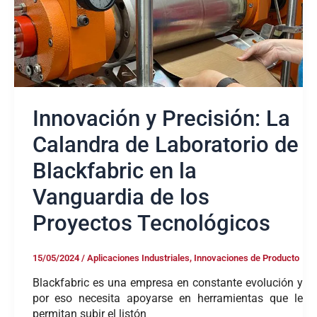
de
Blackfabric
en
la
Vanguardia
de
los
Innovación y Precisión: La
Proyectos
Tecnológicos
Calandra de Laboratorio de
Blackfabric en la
Vanguardia de los
Proyectos Tecnológicos
15/05/2024
/
Aplicaciones Industriales
,
Innovaciones de Producto
Blackfabric es una empresa en constante evolución y
por eso necesita apoyarse en herramientas que le
permitan subir el listón