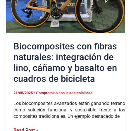
basalto
en
cuadros
de
bicicleta
Biocomposites con fibras
naturales: integración de
lino, cáñamo y basalto en
cuadros de bicicleta
21/05/2025
/
Compromiso con la sostenibilidad
Los biocomposites avanzados están ganando terreno
como solución funcional y sostenible frente a los
composites tradicionales. Un ejemplo destacado de
Read Post »