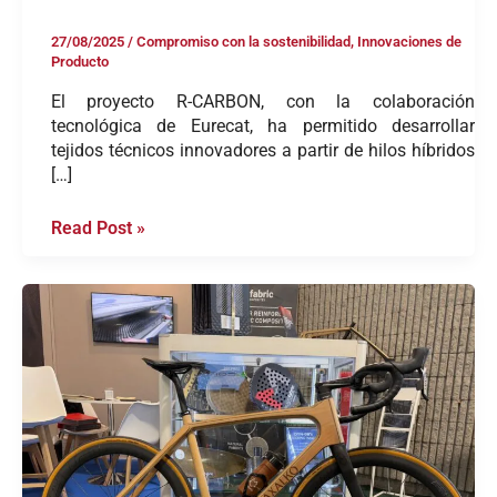
27/08/2025
/
Compromiso con la sostenibilidad
,
Innovaciones de
Producto
El proyecto R-CARBON, con la colaboración
tecnológica de Eurecat, ha permitido desarrollar
tejidos técnicos innovadores a partir de hilos híbridos
[…]
Read Post »
Biocomposites
con
fibras
naturales:
integración
de
lino,
cáñamo
y