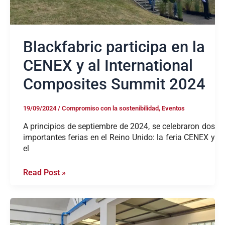
Blackfabric participa en la
CENEX y al International
Composites Summit 2024
19/09/2024
/
Compromiso con la sostenibilidad
,
Eventos
A principios de septiembre de 2024, se celebraron dos
importantes ferias en el Reino Unido: la feria CENEX y
el
Read Post »
Blackfabric
visita
UNWIND