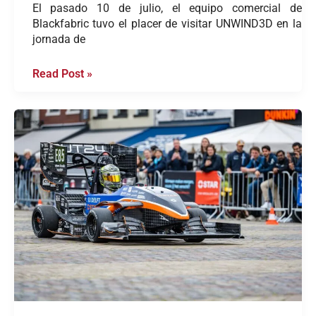
El pasado 10 de julio, el equipo comercial de
Blackfabric tuvo el placer de visitar UNWIND3D en la
jornada de
Read Post »
Compromiso
con
la
Educación:
Apoyando
el
Futuro
del
Automovilismo
con
Tejidos
de
Fibra