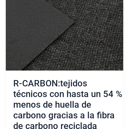
CARBON:tejidos
técnicos
con
hasta
un
54
%
menos
de
huella
de
carbono
gracias
R-CARBON:tejidos
a
la
técnicos con hasta un 54 %
fibra
menos de huella de
de
carbono
carbono gracias a la fibra
reciclada
de carbono reciclada