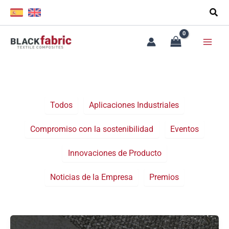
Ir
Filter
al
posts
contenido
by
category
Todos
Aplicaciones Industriales
Compromiso con la sostenibilidad
Eventos
Innovaciones de Producto
Noticias de la Empresa
Premios
R-