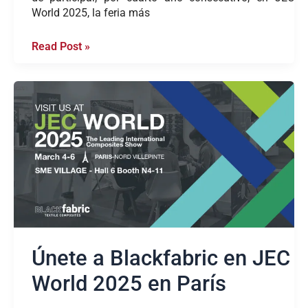
World 2025, la feria más
Read Post »
Únete
a
Blackfabric
en
JEC
World
2025
en
París
Únete a Blackfabric en JEC
World 2025 en París