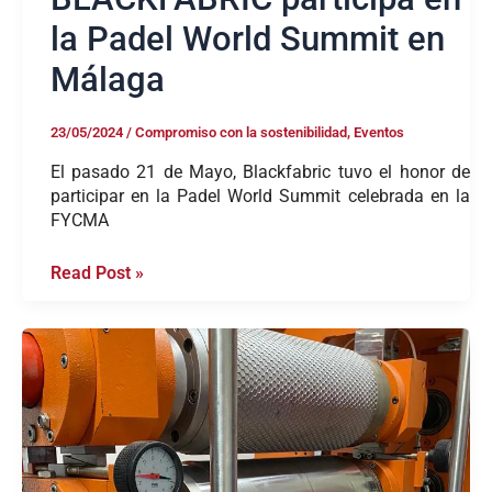
la Padel World Summit en
Málaga
23/05/2024
/
Compromiso con la sostenibilidad
,
Eventos
El pasado 21 de Mayo, Blackfabric tuvo el honor de
participar en la Padel World Summit celebrada en la
FYCMA
Read Post »
Innovación
y
Precisión:
La
Calandra
de
Laboratorio