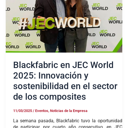
y
sostenibilidad
en
el
sector
de
los
composites
Blackfabric en JEC World
2025: Innovación y
sostenibilidad en el sector
de los composites
11/03/2025
/
Eventos
,
Noticias de la Empresa
La semana pasada, Blackfabric tuvo la oportunidad
de participar, por cuarto año consecutivo, en JEC