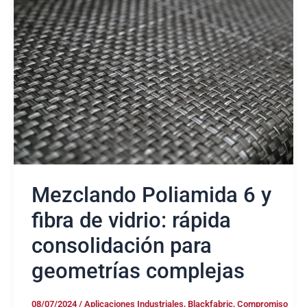
6
y
fibra
de
vidrio:
rápida
consolidación
para
geometrías
complejas
Mezclando Poliamida 6 y
fibra de vidrio: rápida
consolidación para
geometrías complejas
08/07/2024
/
Aplicaciones Industriales
,
Blackfabric
,
Compromiso