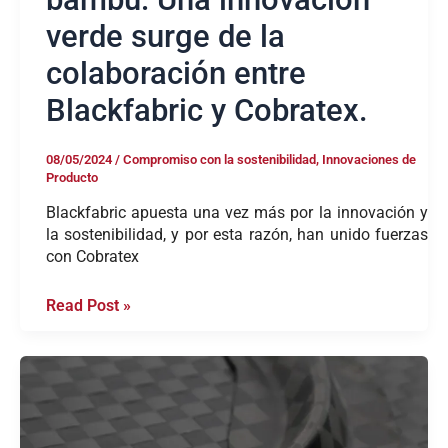
verde surge de la
colaboración entre
Blackfabric y Cobratex.
08/05/2024
/
Compromiso con la sostenibilidad
,
Innovaciones de
Producto
Blackfabric apuesta una vez más por la innovación y
la sostenibilidad, y por esta razón, han unido fuerzas
con Cobratex
Read Post »
Dando
forma
al
futuro