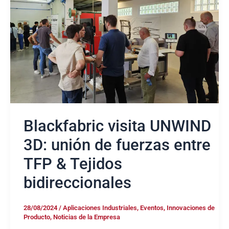
3D:
unión
de
fuerzas
entre
TFP
&
Tejidos
bidireccionales
Blackfabric visita UNWIND
3D: unión de fuerzas entre
TFP & Tejidos
bidireccionales
28/08/2024
/
Aplicaciones Industriales
,
Eventos
,
Innovaciones de
Producto
,
Noticias de la Empresa