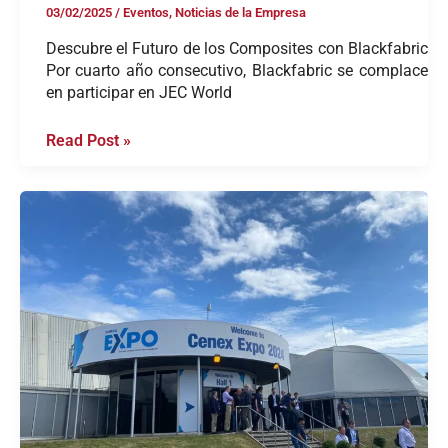
03/02/2025
/
Eventos
,
Noticias de la Empresa
Descubre el Futuro de los Composites con Blackfabric
Por cuarto año consecutivo, Blackfabric se complace
en participar en JEC World
Read Post »
Blackfabric
participa
en
la
CENEX
y
al
International
Composites
Summit
2024