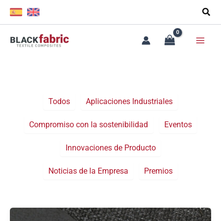
Ir
Filter
al
posts
contenido
by
category
Todos
Aplicaciones Industriales
Compromiso con la sostenibilidad
Eventos
Innovaciones de Producto
Noticias de la Empresa
Premios
R-