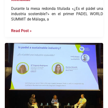
Durante la mesa redonda titulada «¿Es el pádel una
industria sostenible?» en el primer PADEL WORLD
SUMMIT de Málaga, a
Read Post »
BLACKFABRIC
participa
en
la
Padel
World
Summit
en
Málaga