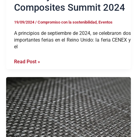
Composites Summit 2024
19/09/2024
/
Compromiso con la sostenibilidad
,
Eventos
A principios de septiembre de 2024, se celebraron dos
importantes ferias en el Reino Unido: la feria CENEX y
el
Read Post »
Mezclando
Poliamida
6
y
fibra
de
vidrio:
rápida
consolidación