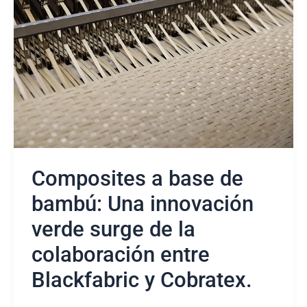
de
bambú:
Una
innovación
verde
surge
de
la
colaboración
entre
Blackfabric
Composites a base de
y
Cobratex.
bambú: Una innovación
verde surge de la
colaboración entre
Blackfabric y Cobratex.