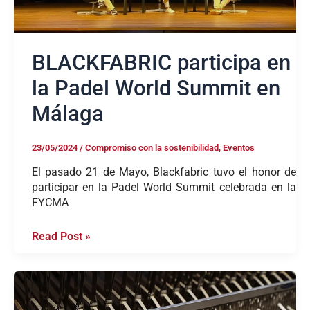
BLACKFABRIC participa en
la Padel World Summit en
Málaga
23/05/2024
/
Compromiso con la sostenibilidad
,
Eventos
El pasado 21 de Mayo, Blackfabric tuvo el honor de
participar en la Padel World Summit celebrada en la
FYCMA
Read Post »
Composites
a
base