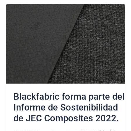
Blackfabric
forma
parte
del
Informe
de
Sostenibilidad
de
JEC
Composites
2022.
Blackfabric forma parte del
Informe de Sostenibilidad
de JEC Composites 2022.