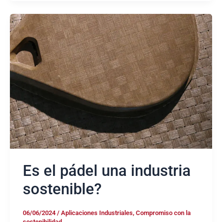
Es
el
pádel
una
industria
sostenible?
Es el pádel una industria
sostenible?
06/06/2024
/
Aplicaciones Industriales
,
Compromiso con la
sostenibilidad