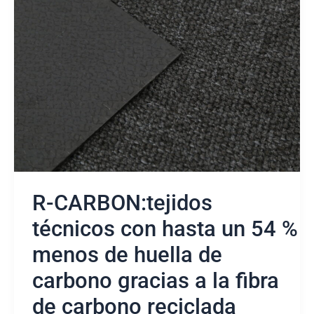
CARBON:tejidos
técnicos
con
hasta
un
54
%
menos
de
huella
de
carbono
gracias
R-CARBON:tejidos
a
la
técnicos con hasta un 54 %
fibra
menos de huella de
de
carbono
carbono gracias a la fibra
reciclada
de carbono reciclada