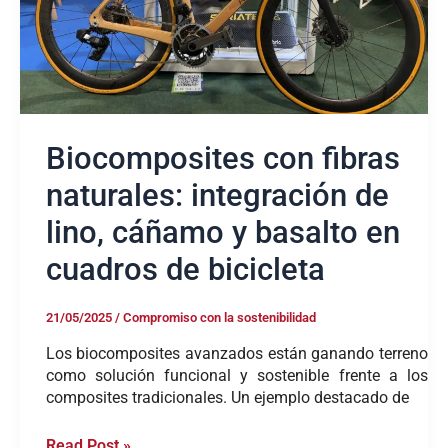
basalto
en
cuadros
de
bicicleta
Biocomposites con fibras
naturales: integración de
lino, cáñamo y basalto en
cuadros de bicicleta
21/05/2025
/
Compromiso con la sostenibilidad
Los biocomposites avanzados están ganando terreno
como solución funcional y sostenible frente a los
composites tradicionales. Un ejemplo destacado de
Read Post »