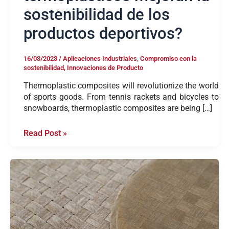
la
sostenibilidad de los
sostenibilidad
de
productos deportivos?
los
productos
deportivos?
16/03/2023
/
Aplicaciones Industriales
,
Compromiso con la
sostenibilidad
,
Innovaciones de Producto
Thermoplastic composites will revolutionize the world
of sports goods. From tennis rackets and bicycles to
snowboards, thermoplastic composites are being […]
Read Post »
Soluciones
naturales
para
aplicaciones
compuestas