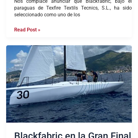
Nos complace anunciar que Blackfabric, bajo el
paraguas de Texfire Textils Tecnics, S.L., ha sido
seleccionado como uno de los
Read Post »
Blackfabric
en
la
Gran
Final
de
la
Ocean
Race:
Una
Vela
Sostenible
hacia
Blackfabric en la Gran Final
el