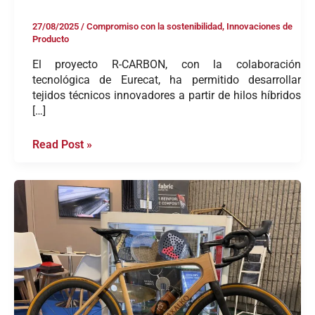
27/08/2025
/
Compromiso con la sostenibilidad
,
Innovaciones de
Producto
El proyecto R-CARBON, con la colaboración
tecnológica de Eurecat, ha permitido desarrollar
tejidos técnicos innovadores a partir de hilos híbridos
[…]
Read Post »
Biocomposites
con
fibras
naturales:
integración
de
lino,
cáñamo
y