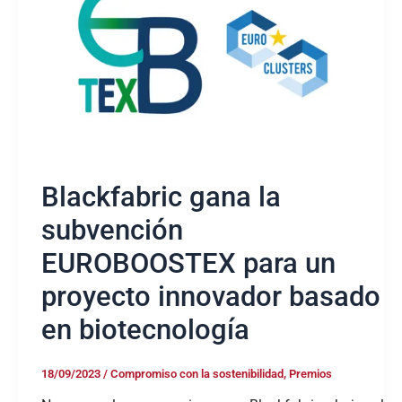
subvención
EUROBOOSTEX
para
un
proyecto
innovador
basado
en
biotecnología
Blackfabric gana la
subvención
EUROBOOSTEX para un
proyecto innovador basado
en biotecnología
18/09/2023
/
Compromiso con la sostenibilidad
,
Premios