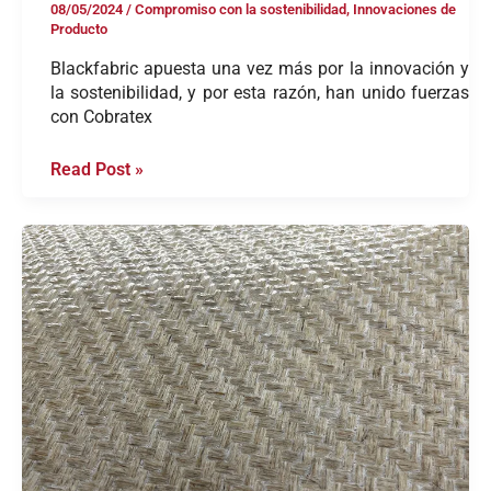
08/05/2024
/
Compromiso con la sostenibilidad
,
Innovaciones de
Producto
Blackfabric apuesta una vez más por la innovación y
la sostenibilidad, y por esta razón, han unido fuerzas
con Cobratex
Read Post »
El
#Bioprepreg
de
Blackfabric
en
EuroBoosTEX.