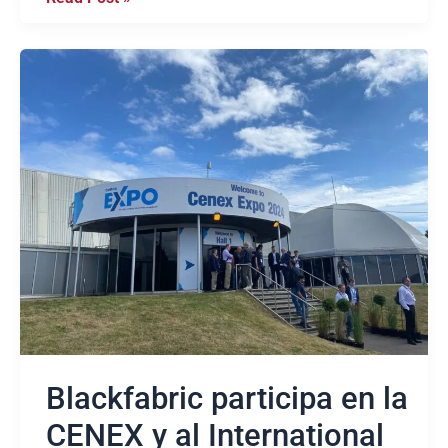
Blackfabric
participa
en
la
CENEX
y
al
International
Composites
Summit
2024
Blackfabric participa en la
CENEX y al International