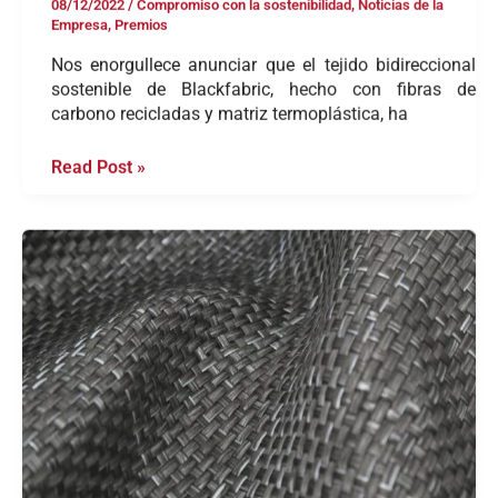
08/12/2022
/
Compromiso con la sostenibilidad
,
Noticias de la
Empresa
,
Premios
Nos enorgullece anunciar que el tejido bidireccional
sostenible de Blackfabric, hecho con fibras de
carbono recicladas y matriz termoplástica, ha
Read Post »
Nueva
generación
de
tejidos
sostenibles
bidireccionales