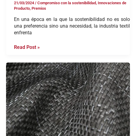
21/03/2024
/
Compromiso con la sostenibilidad
,
Innovaciones de
Producto
,
Premios
En una época en la que la sostenibilidad no es solo
una preferencia sino una necesidad, la industria textil
enfrenta
Read Post »
Cómo
incorpora
Blackfabric
la
resina
termoplástica
en
los
tejidos?