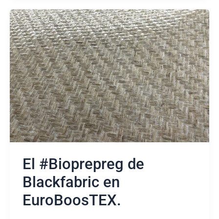
El
#Bioprepreg
de
Blackfabric
en
EuroBoosTEX.
El #Bioprepreg de
Blackfabric en
EuroBoosTEX.