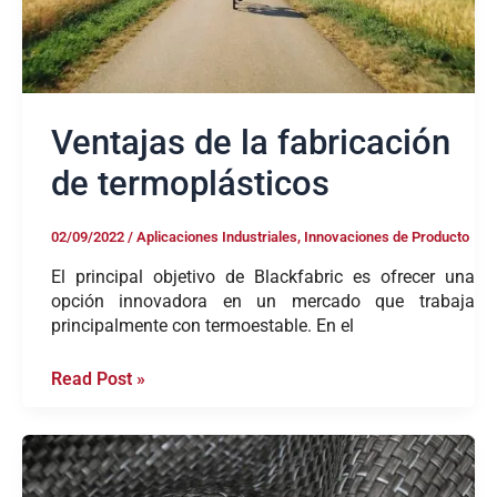
Ventajas de la fabricación
de termoplásticos
02/09/2022
/
Aplicaciones Industriales
,
Innovaciones de Producto
El principal objetivo de Blackfabric es ofrecer una
opción innovadora en un mercado que trabaja
principalmente con termoestable. En el
Read Post »
Nueva
generación
de