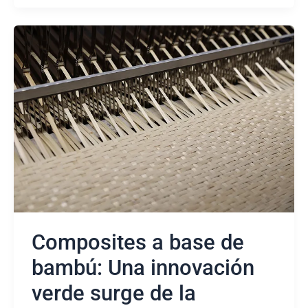
Composites
a
base
de
bambú:
Una
innovación
verde
surge
de
la
colaboración
entre
Blackfabric
Composites a base de
y
Cobratex.
bambú: Una innovación
verde surge de la