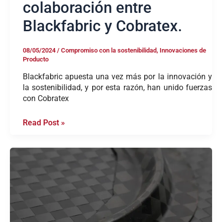
colaboración entre
Blackfabric y Cobratex.
08/05/2024
/
Compromiso con la sostenibilidad
,
Innovaciones de
Producto
Blackfabric apuesta una vez más por la innovación y
la sostenibilidad, y por esta razón, han unido fuerzas
con Cobratex
Read Post »
Dando
forma
al
futuro
con
BFlex:
El