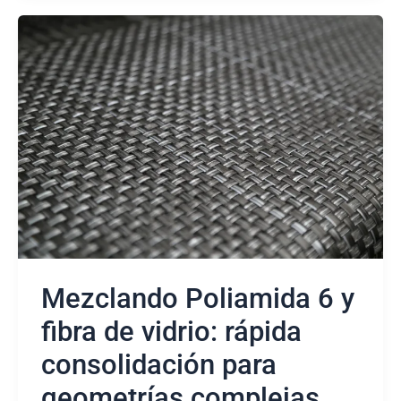
Mezclando
Poliamida
6
y
fibra
de
vidrio:
rápida
consolidación
para
geometrías
complejas
Mezclando Poliamida 6 y
fibra de vidrio: rápida
consolidación para
geometrías complejas