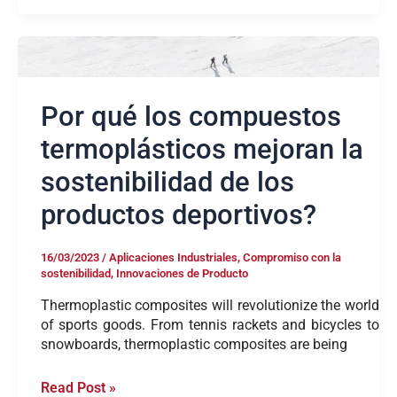
Por
qué
los
compuestos
Por qué los compuestos
termoplásticos
termoplásticos mejoran la
mejoran
la
sostenibilidad de los
sostenibilidad
de
productos deportivos?
los
productos
deportivos?
16/03/2023
/
Aplicaciones Industriales
,
Compromiso con la
sostenibilidad
,
Innovaciones de Producto
Thermoplastic composites will revolutionize the world
of sports goods. From tennis rackets and bicycles to
snowboards, thermoplastic composites are being
Read Post »