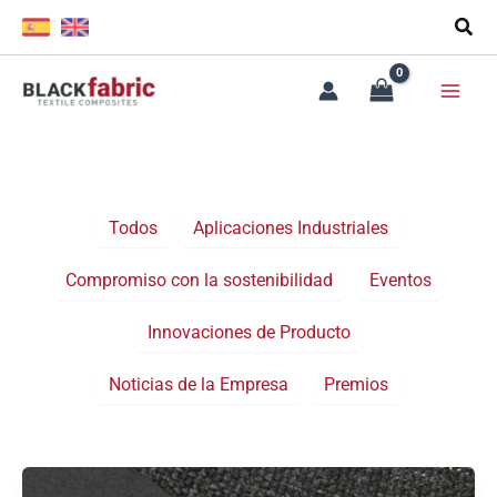
Ir
Filter
al
posts
contenido
by
category
Todos
Aplicaciones Industriales
Compromiso con la sostenibilidad
Eventos
Innovaciones de Producto
Noticias de la Empresa
Premios
R-