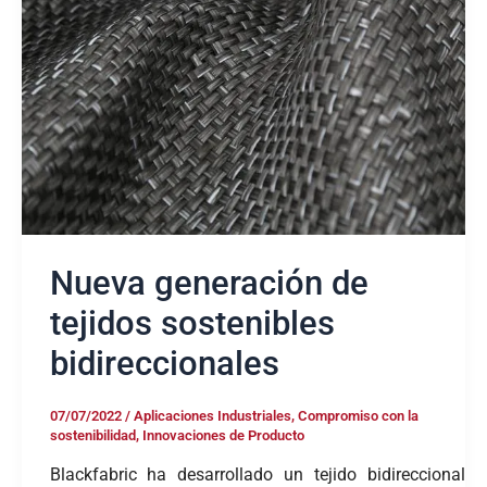
tejidos
sostenibles
bidireccionales
Nueva generación de
tejidos sostenibles
bidireccionales
07/07/2022
/
Aplicaciones Industriales
,
Compromiso con la
sostenibilidad
,
Innovaciones de Producto
Blackfabric ha desarrollado un tejido bidireccional