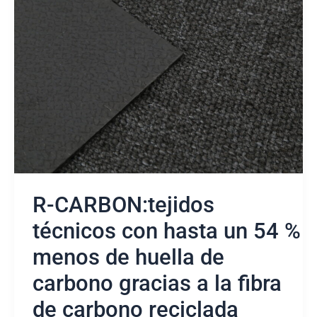
CARBON:tejidos
técnicos
con
hasta
un
54
%
menos
de
huella
de
carbono
gracias
R-CARBON:tejidos
a
la
técnicos con hasta un 54 %
fibra
menos de huella de
de
carbono
carbono gracias a la fibra
reciclada
de carbono reciclada