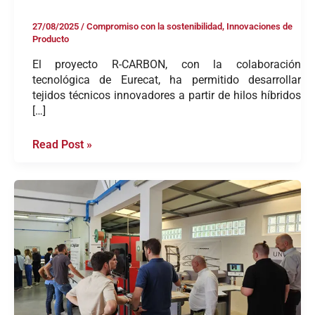
27/08/2025
/
Compromiso con la sostenibilidad
,
Innovaciones de
Producto
El proyecto R-CARBON, con la colaboración
tecnológica de Eurecat, ha permitido desarrollar
tejidos técnicos innovadores a partir de hilos híbridos
[…]
Read Post »
Blackfabric
visita
UNWIND
3D:
unión
de
fuerzas
entre
TFP