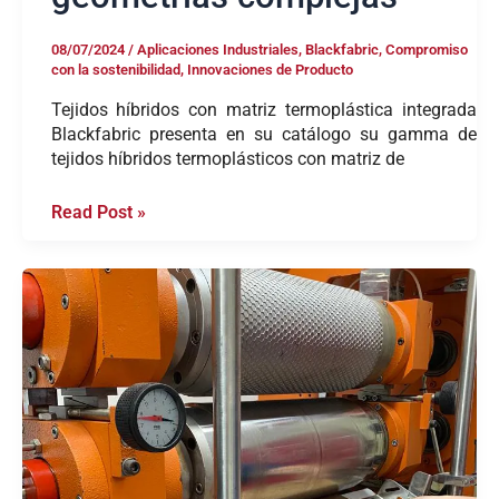
08/07/2024
/
Aplicaciones Industriales
,
Blackfabric
,
Compromiso
con la sostenibilidad
,
Innovaciones de Producto
Tejidos híbridos con matriz termoplástica integrada
Blackfabric presenta en su catálogo su gamma de
tejidos híbridos termoplásticos con matriz de
Read Post »
Innovación
y
Precisión:
La
Calandra
de
Laboratorio
de
Blackfabric