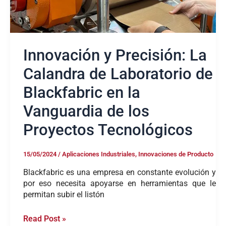
en
la
Vanguardia
de
los
Innovación y Precisión: La
Proyectos
Tecnológicos
Calandra de Laboratorio de
Blackfabric en la
Vanguardia de los
Proyectos Tecnológicos
15/05/2024
/
Aplicaciones Industriales
,
Innovaciones de Producto
Blackfabric es una empresa en constante evolución y
por eso necesita apoyarse en herramientas que le
permitan subir el listón
Read Post »