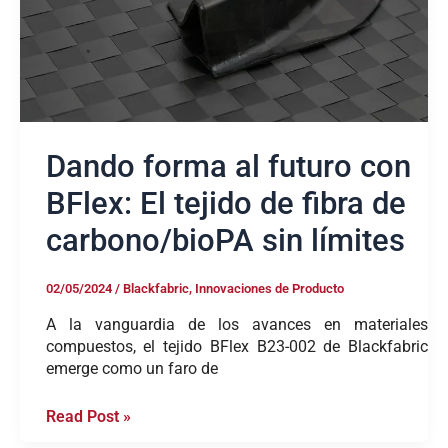
tejido
de
fibra
de
carbono/bioPA
sin
límites
Dando forma al futuro con
BFlex: El tejido de fibra de
carbono/bioPA sin límites
02/05/2024
/
Blackfabric
,
Innovaciones de Producto
A la vanguardia de los avances en materiales
compuestos, el tejido BFlex B23-002 de Blackfabric
emerge como un faro de
Read Post »